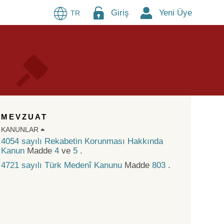
Giriş
Yeni Üye
TR
MEVZUAT
KANUNLAR
4054 sayılı Rekabetin Korunması Hakkında
Kanun
Madde
4
ve
5
.
4721 sayılı Türk Medenî Kanunu
Madde
803
.