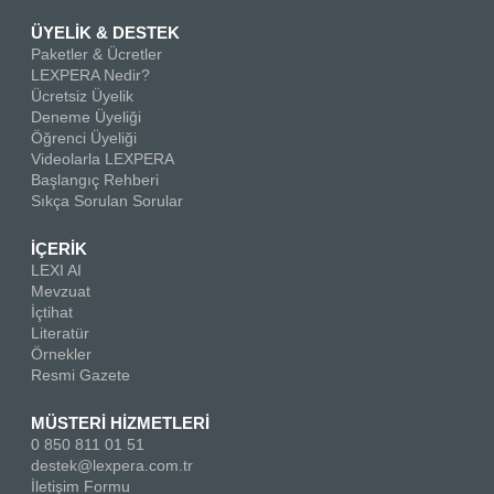
ÜYELİK & DESTEK
Paketler & Ücretler
LEXPERA Nedir?
Ücretsiz Üyelik
Deneme Üyeliği
Öğrenci Üyeliği
Videolarla LEXPERA
Başlangıç Rehberi
Sıkça Sorulan Sorular
İÇERİK
LEXI AI
Mevzuat
İçtihat
Literatür
Örnekler
Resmi Gazete
MÜSTERİ HİZMETLERİ
0 850 811 01 51
destek@lexpera.com.tr
İletişim Formu