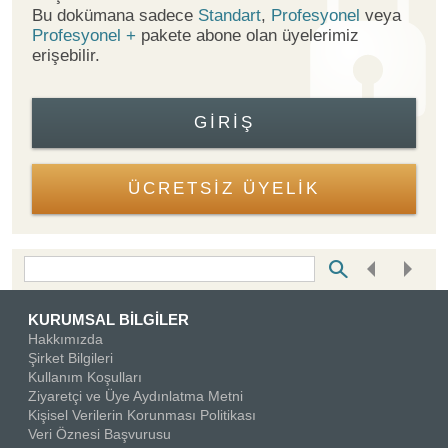
Bu dokümana sadece
Standart
,
Profesyonel
veya
Profesyonel +
pakete abone olan üyelerimiz
erişebilir.
GIRIŞ
ÜCRETSİZ ÜYELİK
Bottom Search Toolbar Highlight Text
KURUMSAL BİLGİLER
Hakkımızda
Şirket Bilgileri
Kullanım Koşulları
Ziyaretçi ve Üye Aydınlatma Metni
Kişisel Verilerin Korunması Politikası
Veri Öznesi Başvurusu