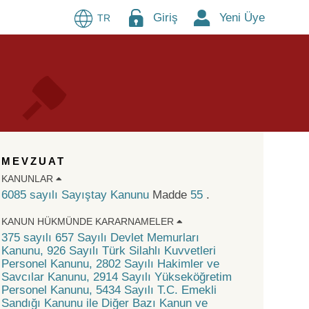
Giriş
Yeni Üye
TR
MEVZUAT
KANUNLAR
6085 sayılı Sayıştay Kanunu
Madde
55
.
KANUN HÜKMÜNDE KARARNAMELER
375 sayılı 657 Sayılı Devlet Memurları
Kanunu, 926 Sayılı Türk Silahlı Kuvvetleri
Personel Kanunu, 2802 Sayılı Hakimler ve
Savcılar Kanunu, 2914 Sayılı Yükseköğretim
Personel Kanunu, 5434 Sayılı T.C. Emekli
Sandığı Kanunu ile Diğer Bazı Kanun ve