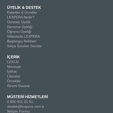
ÜYELİK & DESTEK
Paketler & Ücretler
LEXPERA Nedir?
Ücretsiz Üyelik
Deneme Üyeliği
Öğrenci Üyeliği
Videolarla LEXPERA
Başlangıç Rehberi
Sıkça Sorulan Sorular
İÇERİK
LEXI AI
Mevzuat
İçtihat
Literatür
Örnekler
Resmi Gazete
MÜSTERİ HİZMETLERİ
0 850 811 01 51
destek@lexpera.com.tr
İletişim Formu