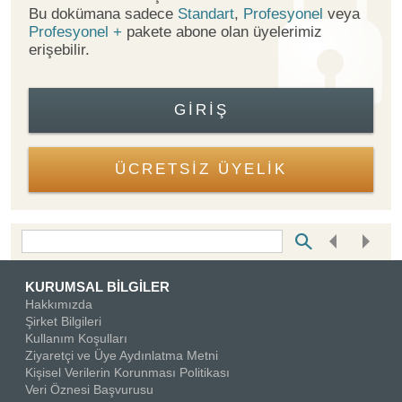
Bu dokümana sadece
Standart
,
Profesyonel
veya
Profesyonel +
pakete abone olan üyelerimiz
erişebilir.
GIRIŞ
ÜCRETSİZ ÜYELİK
Bottom Search Toolbar Highlight Text
KURUMSAL BİLGİLER
Hakkımızda
Şirket Bilgileri
Kullanım Koşulları
Ziyaretçi ve Üye Aydınlatma Metni
Kişisel Verilerin Korunması Politikası
Veri Öznesi Başvurusu