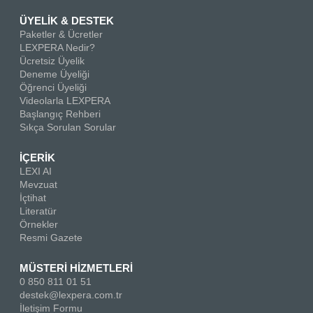
ÜYELİK & DESTEK
Paketler & Ücretler
LEXPERA Nedir?
Ücretsiz Üyelik
Deneme Üyeliği
Öğrenci Üyeliği
Videolarla LEXPERA
Başlangıç Rehberi
Sıkça Sorulan Sorular
İÇERİK
LEXI AI
Mevzuat
İçtihat
Literatür
Örnekler
Resmi Gazete
MÜSTERİ HİZMETLERİ
0 850 811 01 51
destek@lexpera.com.tr
İletişim Formu