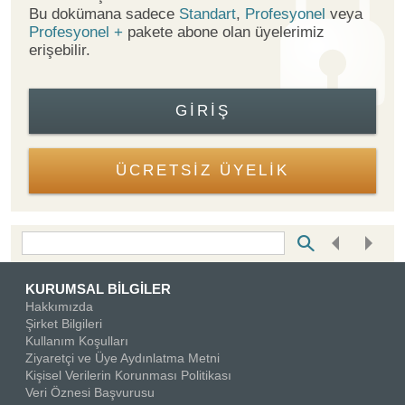
Bu dokümana sadece
Standart
,
Profesyonel
veya
Profesyonel +
pakete abone olan üyelerimiz
erişebilir.
GIRIŞ
ÜCRETSİZ ÜYELİK
Bottom Search Toolbar Highlight Text
KURUMSAL BİLGİLER
Hakkımızda
Şirket Bilgileri
Kullanım Koşulları
Ziyaretçi ve Üye Aydınlatma Metni
Kişisel Verilerin Korunması Politikası
Veri Öznesi Başvurusu