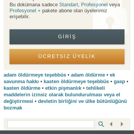
Bu dokümana sadece
Standart
,
Profesyonel
veya
Profesyonel +
pakete abone olan üyelerimiz
erişebilir.
GIRIŞ
ÜCRETSİZ ÜYELİK
adam öldürmeye teşebbüs
•
adam öldürme
•
ek
savunma hakkı
•
kasten öldürmeye teşebbüs
•
gasp
•
kasten öldürme
•
etkin pişmanlık
•
tehlikeli
maddelerin izinsiz olarak bulundurulması veya el
değiştirmesi
•
devletin birliğini ve ülke bütünlüğünü
bozmak
Bottom Search Toolbar Highlight Text