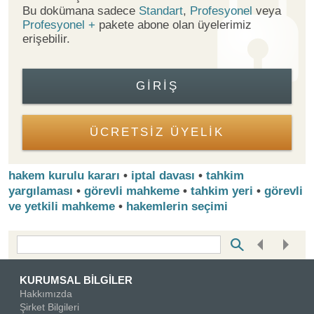
Bu dokümana sadece
Standart
,
Profesyonel
veya
Profesyonel +
pakete abone olan üyelerimiz
erişebilir.
GIRIŞ
ÜCRETSİZ ÜYELİK
hakem kurulu kararı
•
iptal davası
•
tahkim
yargılaması
•
görevli mahkeme
•
tahkim yeri
•
görevli
ve yetkili mahkeme
•
hakemlerin seçimi
Bottom Search Toolbar Highlight Text
KURUMSAL BİLGİLER
Hakkımızda
Şirket Bilgileri