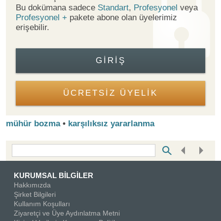
Bu dokümana sadece
Standart
,
Profesyonel
veya
Profesyonel +
pakete abone olan üyelerimiz
erişebilir.
GIRIŞ
ÜCRETSİZ ÜYELİK
mühür bozma
•
karşılıksız yararlanma
Bottom Search Toolbar Highlight Text
KURUMSAL BİLGİLER
Hakkımızda
Şirket Bilgileri
Kullanım Koşulları
Ziyaretçi ve Üye Aydınlatma Metni