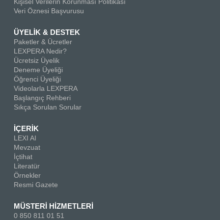
Kişisel Verilerin Korunması Politikası
Veri Öznesi Başvurusu
ÜYELİK & DESTEK
Paketler & Ücretler
LEXPERA Nedir?
Ücretsiz Üyelik
Deneme Üyeliği
Öğrenci Üyeliği
Videolarla LEXPERA
Başlangıç Rehberi
Sıkça Sorulan Sorular
İÇERİK
LEXI AI
Mevzuat
İçtihat
Literatür
Örnekler
Resmi Gazete
MÜSTERİ HİZMETLERİ
0 850 811 01 51