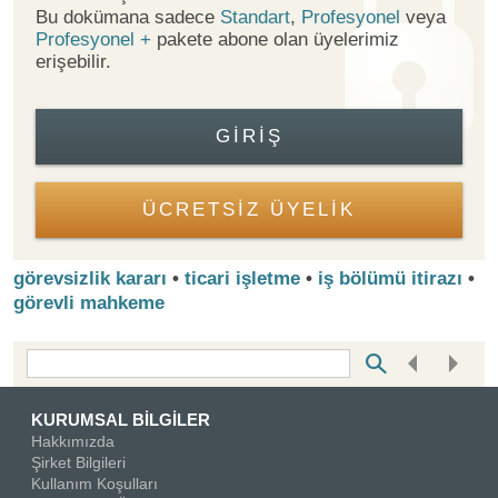
Bu dokümana sadece
Standart
,
Profesyonel
veya
Profesyonel +
pakete abone olan üyelerimiz
erişebilir.
GIRIŞ
ÜCRETSİZ ÜYELİK
görevsizlik kararı
•
ticari işletme
•
iş bölümü itirazı
•
görevli mahkeme
Bottom Search Toolbar Highlight Text
KURUMSAL BİLGİLER
Hakkımızda
Şirket Bilgileri
Kullanım Koşulları