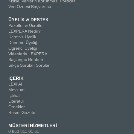
Kişisel Verilerin Korunması Politikası
Veri Öznesi Başvurusu
ÜYELİK & DESTEK
Paketler & Ücretler
LEXPERA Nedir?
Ücretsiz Üyelik
Deneme Üyeliği
Öğrenci Üyeliği
Videolarla LEXPERA
Başlangıç Rehberi
Sıkça Sorulan Sorular
İÇERİK
LEXI AI
Mevzuat
İçtihat
Literatür
Örnekler
Resmi Gazete
MÜSTERİ HİZMETLERİ
0 850 811 01 51