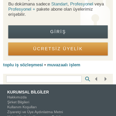
Bu dokümana sadece
Standart
,
Profesyonel
veya
Profesyonel +
pakete abone olan üyelerimiz
erişebilir.
GIRIŞ
ÜCRETSİZ ÜYELİK
toplu iş sözleşmesi
•
muvazaalı işlem
Bottom Search Toolbar Highlight Text
KURUMSAL BİLGİLER
Hakkımızda
Şirket Bilgileri
Kullanım Koşulları
Ziyaretçi ve Üye Aydınlatma Metni