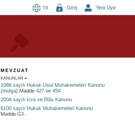
Giriş
Yeni Üye
TR
MEVZUAT
KANUNLAR
1086 sayılı Hukuk Usul Muhakemeleri Kanunu
(mülga)
Madde
427
ve
454
.
2004 sayılı İcra ve İflâs Kanunu
6100 sayılı Hukuk Muhakemeleri Kanunu
Madde
G3
.