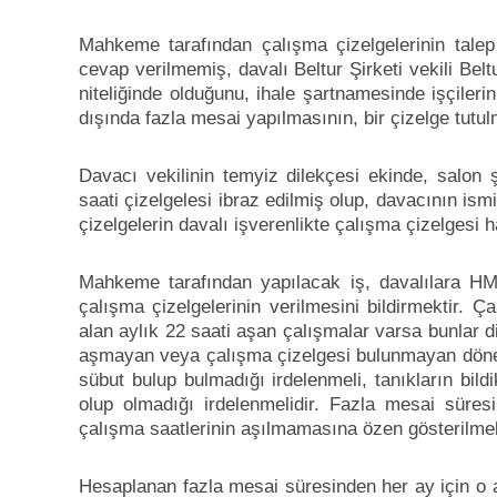
Mahkeme tarafından çalışma çizelgelerinin talep 
cevap verilmemiş, davalı Beltur Şirketi vekili Bel
niteliğinde olduğunu, ihale şartnamesinde işçileri
dışında fazla mesai yapılmasının, bir çizelge tutu
Davacı vekilinin temyiz dilekçesi ekinde, salon 
saati çizelgelesi ibraz edilmiş olup, davacının ism
çizelgelerin davalı işverenlikte çalışma çizelgesi h
Mahkeme tarafından yapılacak iş, davalılara H
çalışma çizelgelerinin verilmesini bildirmektir. Ç
alan aylık 22 saati aşan çalışmalar varsa bunlar di
aşmayan veya çalışma çizelgesi bulunmayan döneml
sübut bulup bulmadığı irdelenmeli, tanıkların bild
olup olmadığı irdelenmelidir. Fazla mesai süres
çalışma saatlerinin aşılmamasına özen gösterilmeli
Hesaplanan fazla mesai süresinden her ay için o a