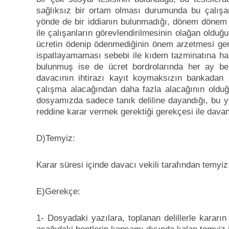
sağlıksız bir ortam olması durumunda bu çalışan
yönde de bir iddianın bulunmadığı, dönem dönem da
ile çalışanların görevlendirilmesinin olağan oldu
ücretin ödenip ödenmediğinin önem arzetmesi gere
ispatlayamaması sebebi ile kıdem tazminatına ha
bulunmuş ise de ücret bordrolarında her ay beli
davacının ihtirazı kayıt koymaksızın bankadan b
çalışma alacağından daha fazla alacağının olduğu
dosyamızda sadece tanık deliline dayandığı, bu yö
reddine karar vermek gerektiği gerekçesi ile davanı
D)Temyiz:
Karar süresi içinde davacı vekili tarafından temyiz 
E)Gerekçe:
1- Dosyadaki yazılara, toplanan delillerle kararı