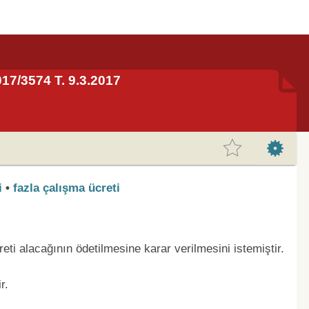
017/3574 T. 9.3.2017
i
•
fazla çalışma ücreti
ti alacağının ödetilmesine karar verilmesini istemiştir.
r.