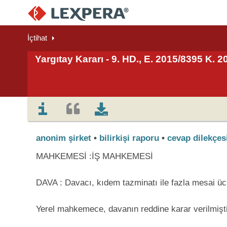
İçtihat
Yargıtay Kararı - 9. HD., E. 2015/8395 K. 2
anonim şirket
•
bilirkişi raporu
•
cevap dilekçes
MAHKEMESİ :İŞ MAHKEMESİ
DAVA : Davacı, kıdem tazminatı ile fazla mesai ücre
Yerel mahkemece, davanın reddine karar verilmişti