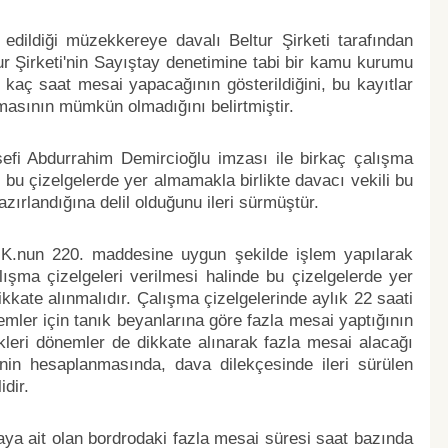
edildiği müzekkereye davalı Beltur Şirketi tarafından
tur Şirketi'nin Sayıştay denetimine tabi bir kamu kurumu
n kaç saat mesai yapacağının gösterildiğini, bu kayıtlar
lmasının mümkün olmadığını belirtmiştir.
şefi Abdurrahim Demircioğlu imzası ile birkaç çalışma
i bu çizelgelerde yer almamakla birlikte davacı vekili bu
azırlandığına delil olduğunu ileri sürmüştür.
MK.nun 220. maddesine uygun şekilde işlem yapılarak
alışma çizelgeleri verilmesi halinde bu çizelgelerde yer
kkate alınmalıdır. Çalışma çizelgelerinde aylık 22 saati
er için tanık beyanlarına göre fazla mesai yaptığının
ikleri dönemler de dikkate alınarak fazla mesai alacağı
inin hesaplanmasında, dava dilekçesinde ileri sürülen
dir.
ya ait olan bordrodaki fazla mesai süresi saat bazında