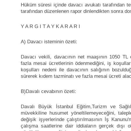
Hüküm süresi içinde davacı avukatı tarafından te
tarafından düzenlenen rapor dinlendikten sonra do
Y A R G I T A Y K A R A R I
A) Davacı isteminin özeti:
Davacı vekili, davacının net maaşının 1050 TL o
fazla mesai ücretlerinin ödenmediğini, iş koşulların
koşulları nedeni ile davacının salığının bozulduğ
sürerek kıdem tazminatı ve fazla mesai ücreti alaca
B)Davalı cevabının özeti:
Davalı Büyük İstanbul Eğitim,Turizm ve Sağlık
müvekkiline husumet yöneltilemeyeceğini, taleple
değişik işyerlerinde çalıştırılmasının İş Kanunu'
çalışma saatlerine dair iddiaların gerçek dışı o