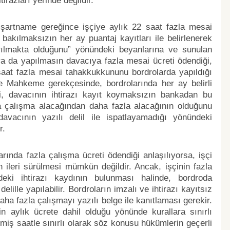
irazları yerinde değildir.
 “şartname gereğince işçiye aylık 22 saat fazla mesai
bakılmaksızın her ay puantaj kayıtları ile belirlenerek
rılmakta olduğunu” yönündeki beyanlarına ve sunulan
ya da yapılmasın davacıya fazla mesai ücreti ödendiği,
saat fazla mesai tahakkukkununu bordrolarda yapıldığı
e Mahkeme gerekçesinde, bordrolarında her ay belirli
ği, davacının ihtirazı kayıt koymaksızın bankadan bu
zla çalışma alacağından daha fazla alacağının olduğunu
davacının yazılı delil ile ispatlayamadığı yönündeki
r.
ında fazla çalışma ücreti ödendiği anlaşılıyorsa, işçi
 ileri sürülmesi mümkün değildir. Ancak, işçinin fazla
eki ihtirazı kaydının bulunması halinde, bordroda
lille yapılabilir. Bordroların imzalı ve ihtirazı kayıtsız
ha fazla çalışmayı yazılı belge ile kanıtlaması gerekir.
n aylık ücrete dahil olduğu yönünde kurallara sınırlı
etmiş saatle sınırlı olarak söz konusu hükümlerin geçerli