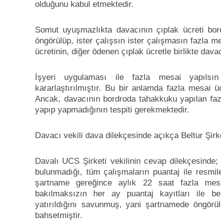
olduğunu kabul etmektedir.
Somut uyuşmazlıkta davacının çıplak ücreti bo
öngörülüp, ister çalışsın ister çalışmasın fazla 
ücretinin, diğer ödenen çıplak ücretle birlikte dav
İşyeri uygulaması ile fazla mesai yapılsı
kararlaştırılmıştır. Bu bir anlamda fazla mesai üc
Ancak, davacının bordroda tahakkuku yapılan faz
yapıp yapmadığının tespiti gerekmektedir.
Davacı vekili dava dilekçesinde açıkça Beltur Şirke
Davalı UCS Şirketi vekilinin cevap dilekçesinde;
bulunmadığı, tüm çalışmaların puantaj ile resmileş
şartname gereğince aylık 22 saat fazla mes
bakılmaksızın her ay puantaj kayıtları ile be
yatırıldığını savunmuş, yani şartnamede öngörü
bahsetmiştir.