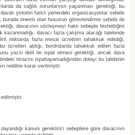
larda da sağlık sorunlarının yaşanması gerektiği, bu
valı şirketin farklı yerlerdeki organizasyonlar sebebi
ğu, burada önemli olan hususun görevlendirme sebebi ile
ktiği, davacının sözleşmeyi haklı sebeple feshettiğini
k kazanmadığı, davacı fazla çalışma alacağı talebinde
rli miktarda fazla mesai ücretinin tahakkuk edildiği,
u ücretleri aldığı, bordrolarda tahakkuk edilen fazla
nu yazılı delil ile ispat etmesi gerektiği, ancak dava
ndeki itirazını ispatlayamadığından dolayı bu talebinin
n reddine karar verilmiştir.
edilmiştir.
n dayandığı kanuni gerektirici sebeplere göre davacının