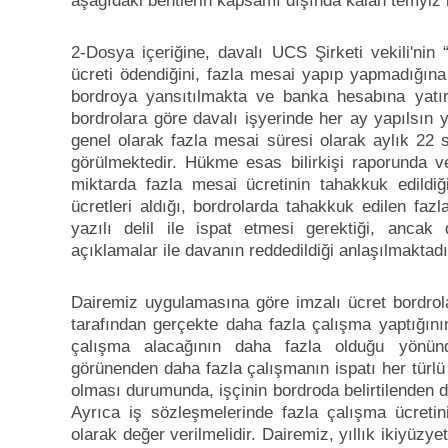
aşağıdaki bentlerin kapsamı dışında kalan temyiz it
2-Dosya içeriğine, davalı UCS Şirketi vekili'nin
ücreti ödendiğini, fazla mesai yapıp yapmadığına 
bordroya yansıtılmakta ve banka hesabına yatı
bordrolara göre davalı işyerinde her ay yapılsın 
genel olarak fazla mesai süresi olarak aylık 22 
görülmektedir. Hükme esas bilirkişi raporunda v
miktarda fazla mesai ücretinin tahakkuk edildi
ücretleri aldığı, bordrolarda tahakkuk edilen fa
yazılı delil ile ispat etmesi gerektiği, ancak 
açıklamalar ile davanın reddedildiği anlaşılmaktadı
Dairemiz uygulamasına göre imzalı ücret bordrolar
tarafından gerçekte daha fazla çalışma yaptığının
çalışma alacağının daha fazla olduğu yönünd
görünenden daha fazla çalışmanın ispatı her türlü de
olması durumunda, işçinin bordroda belirtilenden da
Ayrıca iş sözleşmelerinde fazla çalışma ücretini
olarak değer verilmelidir. Dairemiz, yıllık ikiyüzy