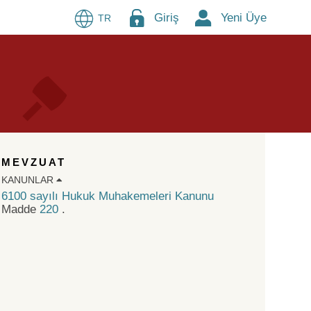
Giriş
Yeni Üye
TR
MEVZUAT
KANUNLAR
6100 sayılı Hukuk Muhakemeleri Kanunu
Madde
220
.