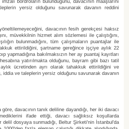
 imzalı bordroların bulunduğunu, davacının maaşlarını
taleplerin yersiz olduğunu savunarak davanın reddini
yöneltilemeyeceğini, davacının fesih gerekçesi haksız
ı, müvekkilnin hizmet alım sözlemesi ile çalıştığını,
ılığın bulunmadığını, tüm çalışmaların puantajlar ile
hakkuk ettirildiğini, şartname gereğince işçiye aylık 22
apıp yapmadığına bakılmaksızın her ay puantaj kayıtları
hesabına yatırılmakta olduğunu, bayram gibi bazı tatil
ylık ücretinden ayrı olarak tahakkuk ettirildiğini ve
, iddia ve taleplerin yersiz olduğunu savunarak davanın
 göre, davacının tanık deliline dayandığı, her iki davacı
ediklerini ifade ettiği, davacı sağlıksız koşullarda
r delil dosyaya sunmadığı, Beltur Şirketi'nin İstanbul'da
e 1000'den fazla eleman çalıştığı dikkate alındığında,