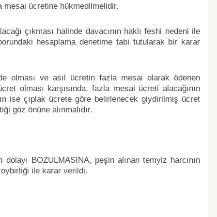
 mesai ücretine hükmedilmelidir.
acağı çıkması halinde davacının haklı feshi nedeni ile
raporundaki hesaplama denetime tabi tutularak bir karar
inde olması ve asıl ücretin fazla mesai olarak ödenen
cret olması karşısında, fazla mesai ücreti alacağının
ın ise çıplak ücrete göre belirlenecek giydirilmiş ücret
iği göz önüne alınmalıdır.
en dolayı BOZULMASINA, peşin alınan temyiz harcının
ybirliği ile karar verildi.