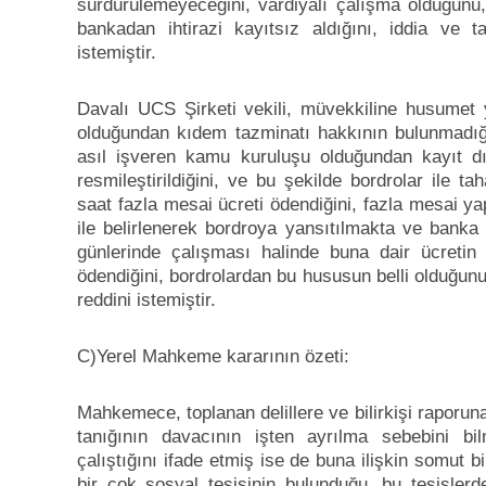
sürdürülemeyeceğini, vardiyalı çalışma olduğunu,
bankadan ihtirazi kayıtsız aldığını, iddia ve 
istemiştir.
Davalı UCS Şirketi vekili, müvekkiline husumet 
olduğundan kıdem tazminatı hakkının bulunmadığın
asıl işveren kamu kuruluşu olduğundan kayıt dış
resmileştirildiğini, ve bu şekilde bordrolar ile ta
saat fazla mesai ücreti ödendiğini, fazla mesai y
ile belirlenerek bordroya yansıtılmakta ve banka 
günlerinde çalışması halinde buna dair ücretin a
ödendiğini, bordrolardan bu hususun belli olduğunu
reddini istemiştir.
C)Yerel Mahkeme kararının özeti:
Mahkemece, toplanan delillere ve bilirkişi raporuna
tanığının davacının işten ayrılma sebebini bilm
çalıştığını ifade etmiş ise de buna ilişkin somut bi
bir çok sosyal tesisinin bulunduğu, bu tesislerd