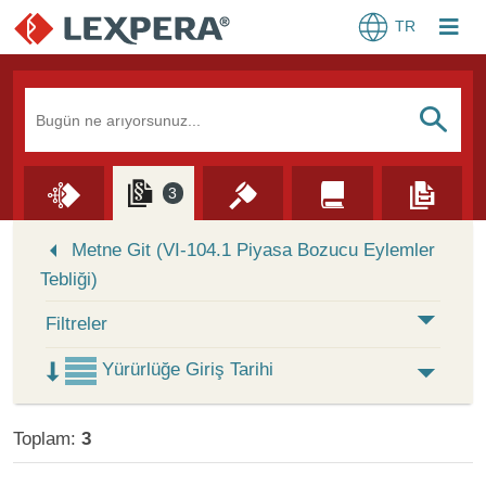
TR
Arama Kutusu
S
3
Skip to Search Results
Metne Git (VI-104.1 Piyasa Bozucu Eylemler
Tebliği)
Filtreler
Yürürlüğe Giriş Tarihi
Toplam:
3