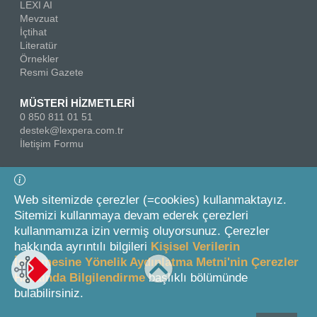
LEXI AI
Mevzuat
İçtihat
Literatür
Örnekler
Resmi Gazete
MÜSTERİ HİZMETLERİ
0 850 811 01 51
destek@lexpera.com.tr
İletişim Formu
Bizi Takip Edin
Web sitemizde çerezler (=cookies) kullanmaktayız.
Sitemizi kullanmaya devam ederek çerezleri
kullanmamıza izin vermiş oluyorsunuz. Çerezler
hakkında ayrıntılı bilgileri
Kişisel Verilerin
İşlenmesine Yönelik Aydınlatma Metni'nin Çerezler
Hakkında Bilgilendirme
başlıklı bölümünde
© 2026 On İki Levha Yayıncılık A.Ş.
bulabilirsiniz.