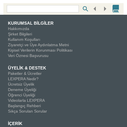
Bottom Search Toolbar Highlight Text
KURUMSAL BİLGİLER
Hakkımızda
Şirket Bilgileri
Kullanım Koşulları
Ziyaretçi ve Üye Aydınlatma Metni
Kişisel Verilerin Korunması Politikası
Veri Öznesi Başvurusu
ÜYELİK & DESTEK
Paketler & Ücretler
LEXPERA Nedir?
Ücretsiz Üyelik
Deneme Üyeliği
Öğrenci Üyeliği
Videolarla LEXPERA
Başlangıç Rehberi
Sıkça Sorulan Sorular
İÇERİK