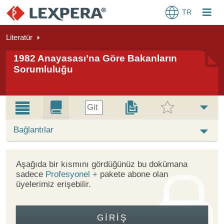
TR
Literatür
1982 Anayasası’na Göre Bakanların
Sorumluluğu
Git
Bağlantılar
Aşağıda bir kısmını gördüğünüz bu dokümana
sadece
Profesyonel +
pakete abone olan
üyelerimiz erişebilir.
GIRIŞ