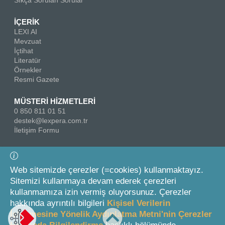
Sıkça Sorulan Sorular
İÇERİK
LEXI AI
Mevzuat
İçtihat
Literatür
Örnekler
Resmi Gazete
MÜSTERİ HİZMETLERİ
0 850 811 01 51
destek@lexpera.com.tr
İletişim Formu
Bizi Takip Edin
Web sitemizde çerezler (=cookies) kullanmaktayız.
Sitemizi kullanmaya devam ederek çerezleri
kullanmamıza izin vermiş oluyorsunuz. Çerezler
hakkında ayrıntılı bilgileri
Kişisel Verilerin
İşlenmesine Yönelik Aydınlatma Metni'nin Çerezler