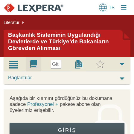
TR
Literatür
Başkanlık Sisteminin Uygulandığı
Devletlerde ve Türkiye’de Bakanların
Görevden Alınması
Git
Bağlantılar
Aşağıda bir kısmını gördüğünüz bu dokümana
sadece
Profesyonel +
pakete abone olan
üyelerimiz erişebilir.
GIRIŞ