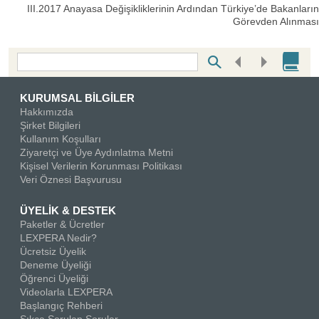
III.2017 Anayasa Değişikliklerinin Ardından Türkiye’de Bakanların
Görevden Alınması
Bottom Search Toolbar Highlight Text
KURUMSAL BİLGİLER
Hakkımızda
Şirket Bilgileri
Kullanım Koşulları
Ziyaretçi ve Üye Aydınlatma Metni
Kişisel Verilerin Korunması Politikası
Veri Öznesi Başvurusu
ÜYELİK & DESTEK
Paketler & Ücretler
LEXPERA Nedir?
Ücretsiz Üyelik
Deneme Üyeliği
Öğrenci Üyeliği
Videolarla LEXPERA
Başlangıç Rehberi