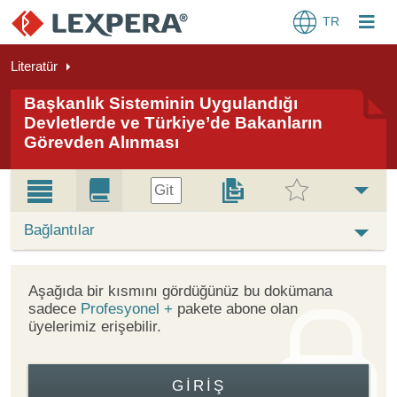
TR
Literatür
Başkanlık Sisteminin Uygulandığı
Devletlerde ve Türkiye’de Bakanların
Görevden Alınması
Git
Bağlantılar
Aşağıda bir kısmını gördüğünüz bu dokümana
sadece
Profesyonel +
pakete abone olan
üyelerimiz erişebilir.
GIRIŞ