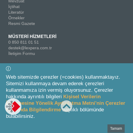
Mevzuat
İçtihat
Literatür
Örnekler
Resmi Gazete
MÜSTERİ HİZMETLERİ
0 850 811 01 51
destek@lexpera.com.tr
İletişim Formu
Bizi Takip Edin
Web sitemizde çerezler (=cookies) kullanmaktayız.
Sitemizi kullanmaya devam ederek çerezleri
kullanmamıza izin vermiş oluyorsunuz. Çerezler
hakkında ayrıntılı bilgileri
Kişisel Verilerin
İşlenmesine Yönelik Aydınlatma Metni'nin Çerezler
Hakkında Bilgilendirme
başlıklı bölümünde
© 2026 On İki Levha Yayıncılık A.Ş.
bulabilirsiniz.
Tamam