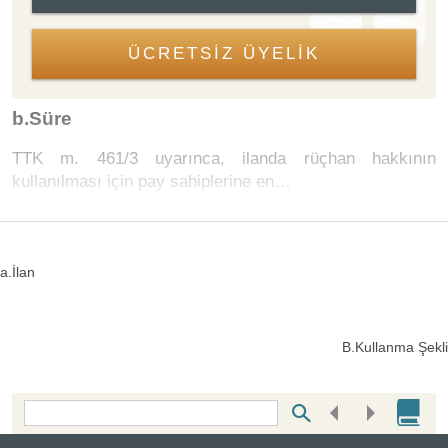
ÜCRETSİZ ÜYELİK
b.Süre
TTK m. 461/3 uyarınca, ilanda rüçhan hakkının
kullanılması için pay sahiplerine en…
a.İlan
B.Kullanma Şekli
Bottom Search Toolbar Highlight Text