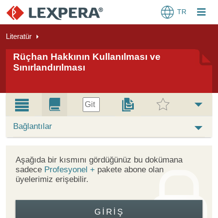
TR
Literatür
Rüçhan Hakkının Kullanılması ve
Sınırlandırılması
Git
Bağlantılar
Aşağıda bir kısmını gördüğünüz bu dokümana
sadece
Profesyonel +
pakete abone olan
üyelerimiz erişebilir.
GIRIŞ