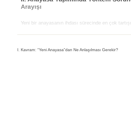
Arayışı
Yeni bir anayasanın ihdası sürecinde en çok tartı
I. Kavram: “Yeni Anayasa”dan Ne Anlaşılması Gerekir?