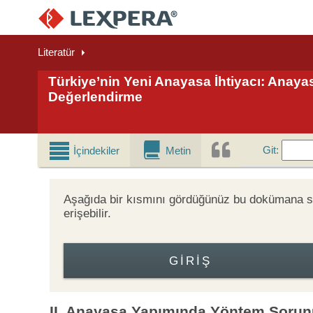
Literatür
Türkiye’nin Yeni Anayasa İhtiyacı: Anaya
Değerlendirme
Git
Git
:
İçindekiler
Metin
Aşağıda bir kısmını gördüğünüz bu dokümana
erişebilir.
GIRIŞ
II. Anayasa Yapımında Yöntem Sorunu