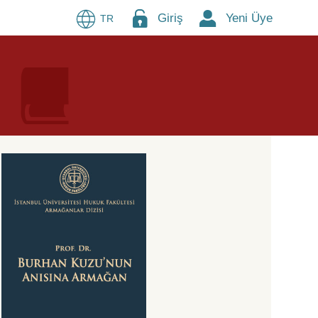
Giriş
Yeni Üye
TR