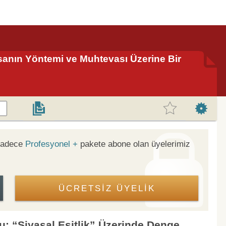
sanın Yöntemi ve Muhtevası Üzerine Bir
 sadece
Profesyonel +
pakete abone olan üyelerimiz
ÜCRETSİZ ÜYELİK
: “Siyasal Eşitlik” Üzerinde Denge