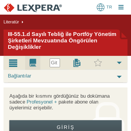
TR
Literatür
III-55.1.d Sayılı Tebliğ ile Portföy Yönetim
Şirketleri Mevzuatında Öngörülen
Değişiklikler
Git
Bağlantılar
Aşağıda bir kısmını gördüğünüz bu dokümana
sadece
Profesyonel +
pakete abone olan
üyelerimiz erişebilir.
GIRIŞ