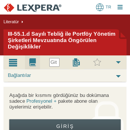
TR
Literatür
III-55.1.d Sayılı Tebliğ ile Portföy Yönetim
Şirketleri Mevzuatında Öngörülen
Değişiklikler
Git
Bağlantılar
Aşağıda bir kısmını gördüğünüz bu dokümana
sadece
Profesyonel +
pakete abone olan
üyelerimiz erişebilir.
GIRIŞ