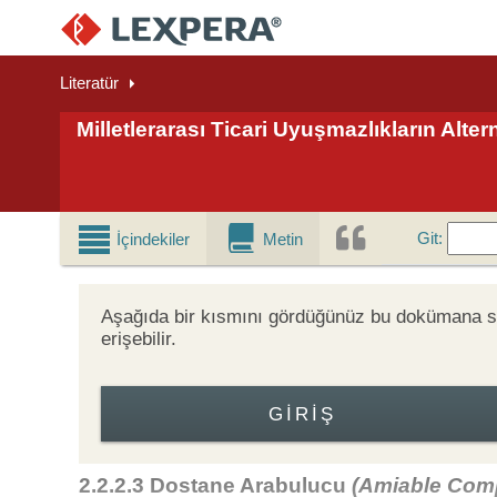
Literatür
Milletlerarası Ticari Uyuşmazlıkların Alter
Git
Git
:
İçindekiler
Metin
Aşağıda bir kısmını gördüğünüz bu dokümana
erişebilir.
GIRIŞ
2.2.2.3 Dostane Arabulucu
(Amiable Com