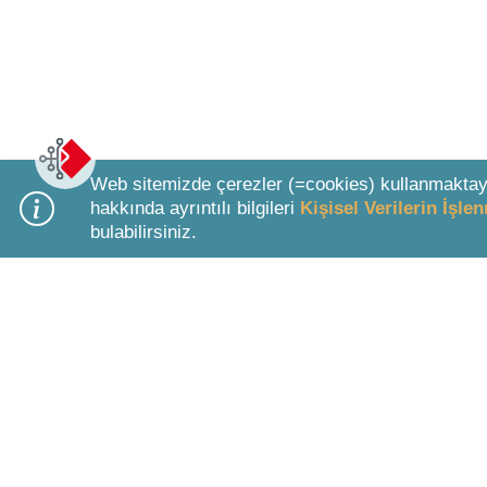
Web sitemizde çerezler (=cookies) kullanmaktay
hakkında ayrıntılı bilgileri
Kişisel Verilerin İşl
bulabilirsiniz.
Bottom Search Toolbar Highlight Text