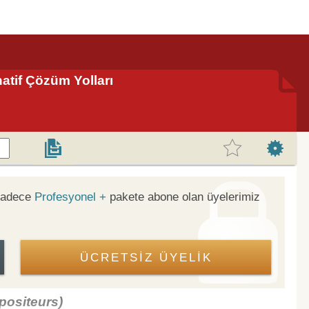
natif Çözüm Yolları
 sadece
Profesyonel +
pakete abone olan üyelerimiz
ÜCRETSİZ ÜYELİK
positeurs)