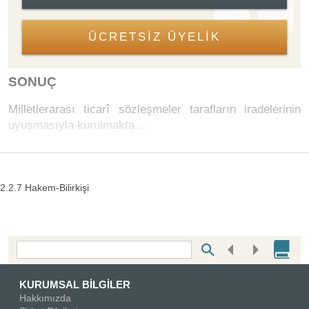
ÜCRETSİZ ÜYELİK
SONUÇ
Milletlerarası ticarî sözleşmeler tarafların iradelerinin
uyuşmasıyla kurulmakta…
2.2.7 Hakem-Bilirkişi
Bottom Search Toolbar Highlight Text
KURUMSAL BİLGİLER
Hakkımızda