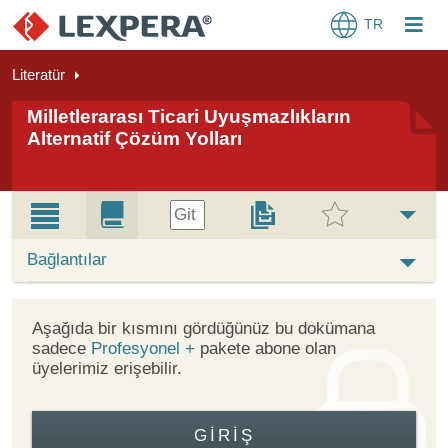
TR
Literatür
Milletlerarası Ticari Uyuşmazlıkların
Alternatif Çözüm Yolları
Git
Bağlantılar
Aşağıda bir kısmını gördüğünüz bu dokümana
sadece
Profesyonel +
pakete abone olan
üyelerimiz erişebilir.
GIRIŞ