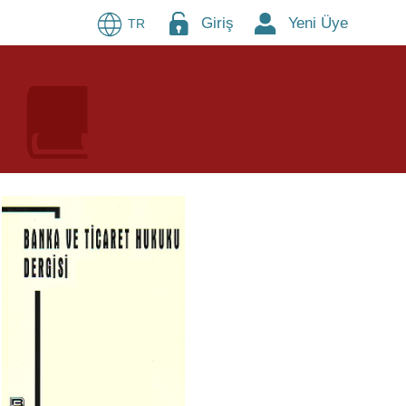
Giriş
Yeni Üye
TR