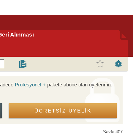
eri Alınması
 sadece
Profesyonel +
pakete abone olan üyelerimiz
ÜCRETSİZ ÜYELİK
Sayfa 407