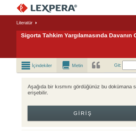
Literatür
Sigorta Tahkim Yargılamasında Davanın G
Git
Git
:
İçindekiler
Metin
Aşağıda bir kısmını gördüğünüz bu dokümana
erişebilir.
GIRIŞ