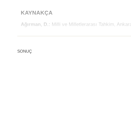
KAYNAKÇA
Ağırman, D.:
Milli ve Milletlerarası Tahkim, Anka
SONUÇ