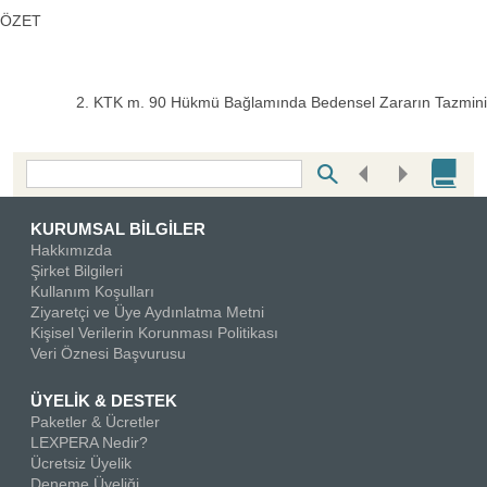
ÖZET
2. KTK m. 90 Hükmü Bağlamında Bedensel Zararın Tazmini
Bottom Search Toolbar Highlight Text
KURUMSAL BİLGİLER
Hakkımızda
Şirket Bilgileri
Kullanım Koşulları
Ziyaretçi ve Üye Aydınlatma Metni
Kişisel Verilerin Korunması Politikası
Veri Öznesi Başvurusu
ÜYELİK & DESTEK
Paketler & Ücretler
LEXPERA Nedir?
Ücretsiz Üyelik
Deneme Üyeliği