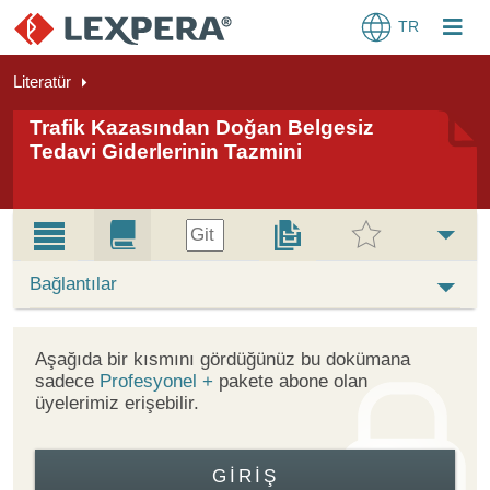
TR
Literatür
Trafik Kazasından Doğan Belgesiz
Tedavi Giderlerinin Tazmini
Git
Bağlantılar
Aşağıda bir kısmını gördüğünüz bu dokümana
sadece
Profesyonel +
pakete abone olan
üyelerimiz erişebilir.
GIRIŞ