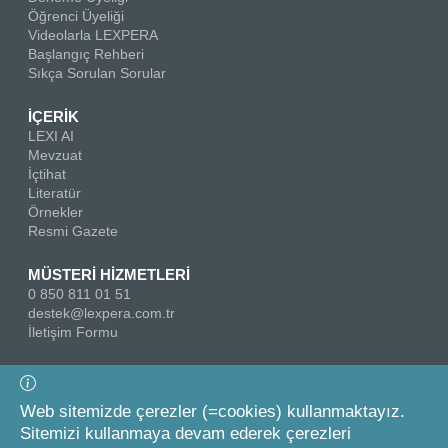
Öğrenci Üyeliği
Videolarla LEXPERA
Başlangıç Rehberi
Sıkça Sorulan Sorular
İÇERİK
LEXI AI
Mevzuat
İçtihat
Literatür
Örnekler
Resmi Gazete
MÜSTERİ HİZMETLERİ
0 850 811 01 51
destek@lexpera.com.tr
İletişim Formu
Bizi Takip Edin
Web sitemizde çerezler (=cookies) kullanmaktayız.
Sitemizi kullanmaya devam ederek çerezleri