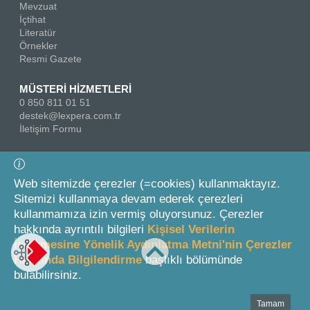
Mevzuat
İçtihat
Literatür
Örnekler
Resmi Gazete
MÜSTERİ HİZMETLERİ
0 850 811 01 51
destek@lexpera.com.tr
İletişim Formu
Bizi Takip Edin
Web sitemizde çerezler (=cookies) kullanmaktayız.
Sitemizi kullanmaya devam ederek çerezleri
kullanmamıza izin vermiş oluyorsunuz. Çerezler
hakkında ayrıntılı bilgileri
Kişisel Verilerin
İşlenmesine Yönelik Aydınlatma Metni'nin Çerezler
Hakkında Bilgilendirme
başlıklı bölümünde
© 2026 On İki Levha Yayıncılık A.Ş.
bulabilirsiniz.
Tamam