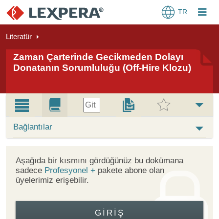
TR
Literatür
Zaman Çarterinde Gecikmeden Dolayı
Donatanın Sorumluluğu (Off-Hire Klozu)
Git
Bağlantılar
Aşağıda bir kısmını gördüğünüz bu dokümana
sadece
Profesyonel +
pakete abone olan
üyelerimiz erişebilir.
GIRIŞ