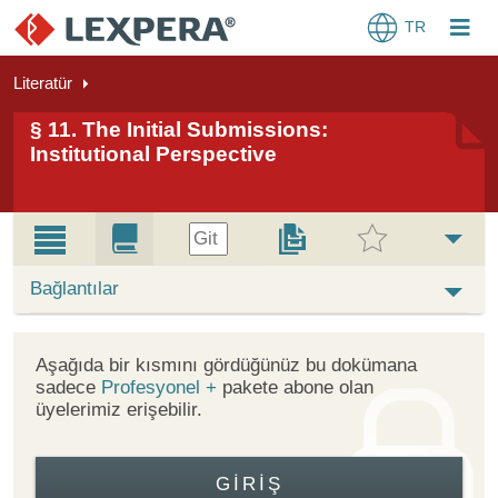
TR
Literatür
§ 11. The Initial Submissions:
Institutional Perspective
Git
Bağlantılar
Aşağıda bir kısmını gördüğünüz bu dokümana
sadece
Profesyonel +
pakete abone olan
üyelerimiz erişebilir.
GIRIŞ