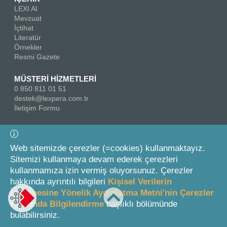
LEXI AI
Mevzuat
İçtihat
Literatür
Örnekler
Resmi Gazete
MÜSTERİ HİZMETLERİ
0 850 811 01 51
destek@lexpera.com.tr
İletişim Formu
Bizi Takip Edin
Web sitemizde çerezler (=cookies) kullanmaktayız.
Sitemizi kullanmaya devam ederek çerezleri
kullanmamıza izin vermiş oluyorsunuz. Çerezler
hakkında ayrıntılı bilgileri
Kişisel Verilerin
İşlenmesine Yönelik Aydınlatma Metni'nin Çerezler
Hakkında Bilgilendirme
başlıklı bölümünde
© 2026 On İki Levha Yayıncılık A.Ş.
bulabilirsiniz.