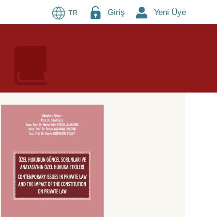
Giriş
Yeni Üye
TR