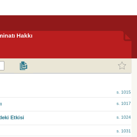
minatı Hakkı
s. 1015
ı
s. 1017
deki Etkisi
s. 1024
s. 1031