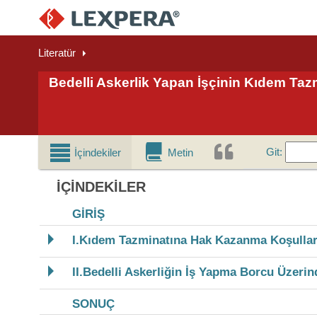
Literatür
Bedelli Askerlik Yapan İşçinin Kıdem Taz
Git
Git
:
İçindekiler
Metin
İÇINDEKILER
GİRİŞ
I.Kıdem Tazminatına Hak Kazanma Koşullar
II.Bedelli Askerliğin İş Yapma Borcu Üzerin
SONUÇ