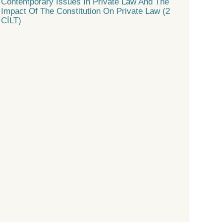
Contemporary Issues In Private Law And The
Impact Of The Constitution On Private Law (2
CİLT)