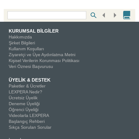
Bottom Search Toolbar Highlight Text
KURUMSAL BİLGİLER
Hakkımızda
Şirket Bilgileri
Kullanım Koşulları
Ziyaretçi ve Üye Aydınlatma Metni
Kişisel Verilerin Korunması Politikası
Veri Öznesi Başvurusu
ÜYELİK & DESTEK
Paketler & Ücretler
LEXPERA Nedir?
Ücretsiz Üyelik
Deneme Üyeliği
Öğrenci Üyeliği
Videolarla LEXPERA
Başlangıç Rehberi
Sıkça Sorulan Sorular