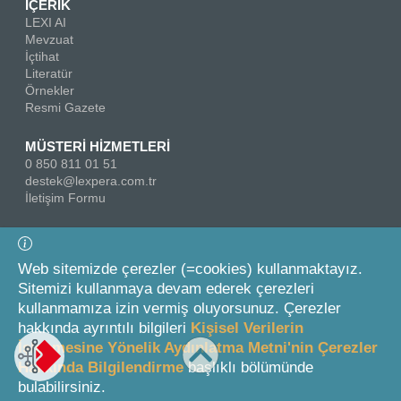
İÇERİK
LEXI AI
Mevzuat
İçtihat
Literatür
Örnekler
Resmi Gazete
MÜSTERİ HİZMETLERİ
0 850 811 01 51
destek@lexpera.com.tr
İletişim Formu
Bizi Takip Edin
Web sitemizde çerezler (=cookies) kullanmaktayız.
Sitemizi kullanmaya devam ederek çerezleri
kullanmamıza izin vermiş oluyorsunuz. Çerezler
hakkında ayrıntılı bilgileri
Kişisel Verilerin
İşlenmesine Yönelik Aydınlatma Metni'nin Çerezler
Hakkında Bilgilendirme
başlıklı bölümünde
© 2026 On İki Levha Yayıncılık A.Ş.
bulabilirsiniz.