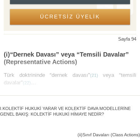
ÜCRETSİZ ÜYELİK
Sayfa 94
(i)“Dernek Davası” veya “Temsili Davalar”
(Representative Actions)
Türk doktrininde “dernek davası”
veya “temsili
(21)
davalar”
…
(22)
I.KOLEKTİF HUKUKİ YARAR VE KOLEKTİF DAVA MODELLERİNE
GENEL BAKIŞ: KOLEKTİF HUKUKİ HİMAYE NEDİR?
(ii)Sınıf Davaları (Class Actions)