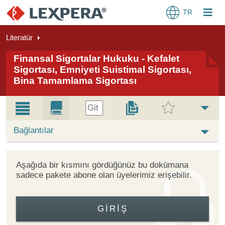
TR
Literatür
Finansal Sigortalar Hukuku - Kefalet
Sigortası, Emniyeti Suistimal Sigortası,
Bina Tamamlama Sigortası
Git
Bağlantılar
Aşağıda bir kısmını gördüğünüz bu dokümana
sadece pakete abone olan üyelerimiz erişebilir.
GIRIŞ