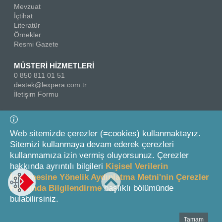
Mevzuat
İçtihat
Literatür
Örnekler
Resmi Gazete
MÜSTERİ HİZMETLERİ
0 850 811 01 51
destek@lexpera.com.tr
İletişim Formu
Bizi Takip Edin
Web sitemizde çerezler (=cookies) kullanmaktayız.
Sitemizi kullanmaya devam ederek çerezleri
kullanmamıza izin vermiş oluyorsunuz. Çerezler
hakkında ayrıntılı bilgileri
Kişisel Verilerin
İşlenmesine Yönelik Aydınlatma Metni'nin Çerezler
Hakkında Bilgilendirme
başlıklı bölümünde
© 2026 On İki Levha Yayıncılık A.Ş.
bulabilirsiniz.
Tamam