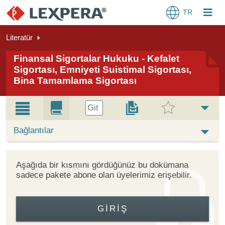
TR
Literatür
Finansal Sigortalar Hukuku - Kefalet
Sigortası, Emniyeti Suistimal Sigortası,
Bina Tamamlama Sigortası
Git
Bağlantılar
Aşağıda bir kısmını gördüğünüz bu dokümana
sadece pakete abone olan üyelerimiz erişebilir.
GIRIŞ