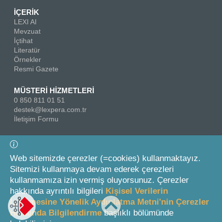
İÇERİK
LEXI AI
Mevzuat
İçtihat
Literatür
Örnekler
Resmi Gazete
MÜSTERİ HİZMETLERİ
0 850 811 01 51
destek@lexpera.com.tr
İletişim Formu
Bizi Takip Edin
Web sitemizde çerezler (=cookies) kullanmaktayız.
Sitemizi kullanmaya devam ederek çerezleri
kullanmamıza izin vermiş oluyorsunuz. Çerezler
hakkında ayrıntılı bilgileri
Kişisel Verilerin
İşlenmesine Yönelik Aydınlatma Metni'nin Çerezler
Hakkında Bilgilendirme
başlıklı bölümünde
© 2026 On İki Levha Yayıncılık A.Ş.