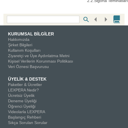
2.2.Sigorta Teminatları
Bottom Search Toolbar Highlight Text
KURUMSAL BİLGİLER
Hakkımızda
Şirket Bilgileri
Kullanım Koşulları
Ziyaretçi ve Üye Aydınlatma Metni
Kişisel Verilerin Korunması Politikası
Veri Öznesi Başvurusu
ÜYELİK & DESTEK
Paketler & Ücretler
LEXPERA Nedir?
Ücretsiz Üyelik
Deneme Üyeliği
Öğrenci Üyeliği
Videolarla LEXPERA
Başlangıç Rehberi
Sıkça Sorulan Sorular