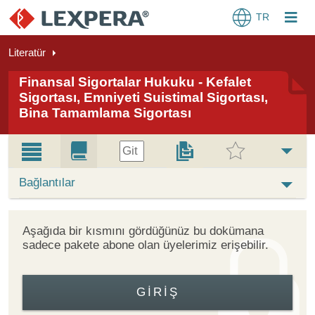
TR
Literatür
Finansal Sigortalar Hukuku - Kefalet
Sigortası, Emniyeti Suistimal Sigortası,
Bina Tamamlama Sigortası
Git
Bağlantılar
Aşağıda bir kısmını gördüğünüz bu dokümana
sadece pakete abone olan üyelerimiz erişebilir.
GIRIŞ