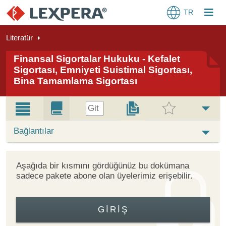
TR
Literatür
Finansal Sigortalar Hukuku - Kefalet
Sigortası, Emniyeti Suistimal Sigortası,
Bina Tamamlama Sigortası
Git
Bağlantılar
Aşağıda bir kısmını gördüğünüz bu dokümana
sadece pakete abone olan üyelerimiz erişebilir.
GIRIŞ