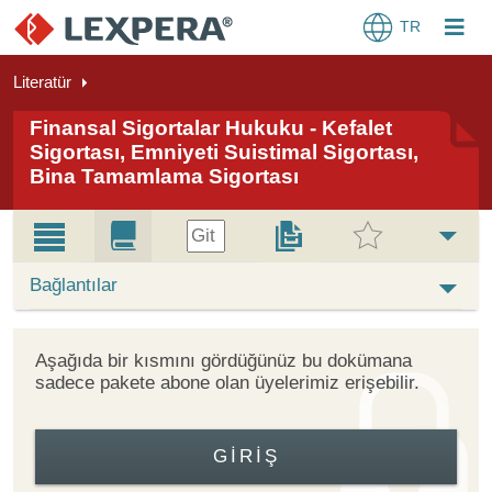
TR
Literatür
Finansal Sigortalar Hukuku - Kefalet
Sigortası, Emniyeti Suistimal Sigortası,
Bina Tamamlama Sigortası
Git
Bağlantılar
Aşağıda bir kısmını gördüğünüz bu dokümana
sadece pakete abone olan üyelerimiz erişebilir.
GIRIŞ