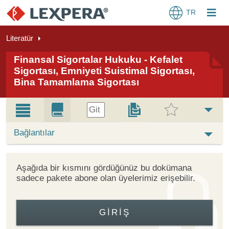
TR
Literatür
Finansal Sigortalar Hukuku - Kefalet
Sigortası, Emniyeti Suistimal Sigortası,
Bina Tamamlama Sigortası
Git
Bağlantılar
Aşağıda bir kısmını gördüğünüz bu dokümana
sadece pakete abone olan üyelerimiz erişebilir.
GIRIŞ