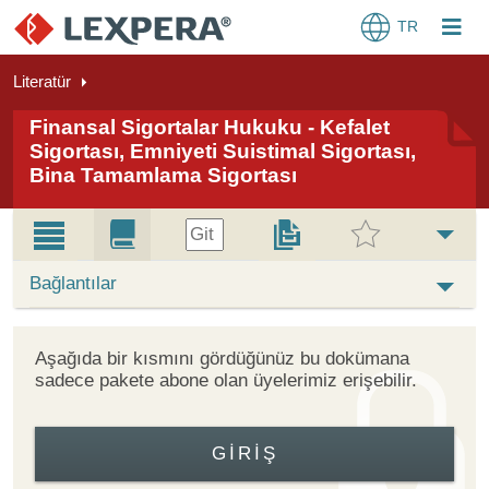
TR
Literatür
Finansal Sigortalar Hukuku - Kefalet
Sigortası, Emniyeti Suistimal Sigortası,
Bina Tamamlama Sigortası
Git
Bağlantılar
Aşağıda bir kısmını gördüğünüz bu dokümana
sadece pakete abone olan üyelerimiz erişebilir.
GIRIŞ