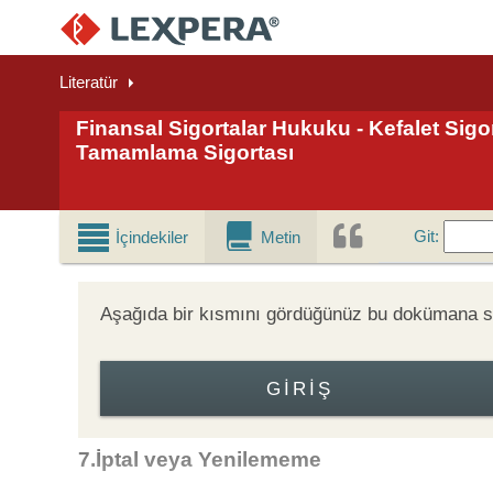
Literatür
Finansal Sigortalar Hukuku - Kefalet Sigor
Tamamlama Sigortası
Git
Git
:
İçindekiler
Metin
Aşağıda bir kısmını gördüğünüz bu dokümana sad
GIRIŞ
7.İptal veya Yenilememe