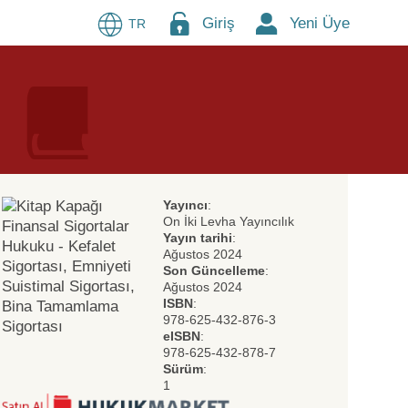
Giriş
Yeni Üye
TR
Yayıncı
:
On İki Levha Yayıncılık
Yayın tarihi
:
Ağustos 2024
Son Güncelleme
:
Ağustos 2024
ISBN
:
978-625-432-876-3
eISBN
:
978-625-432-878-7
Sürüm
:
1