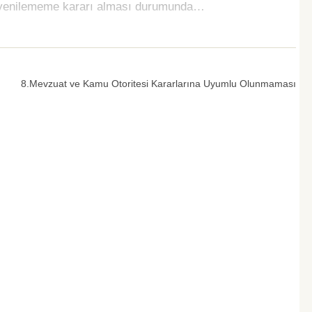
ya yenilememe kararı alması durumunda…
8.Mevzuat ve Kamu Otoritesi Kararlarına Uyumlu Olunmaması