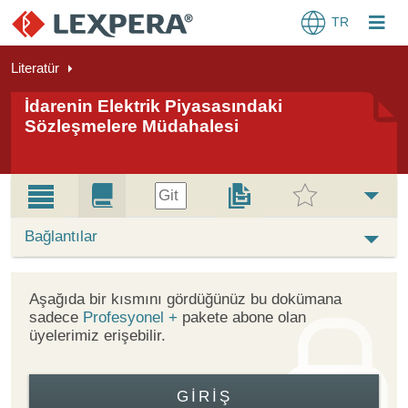
TR
Literatür
İdarenin Elektrik Piyasasındaki
Sözleşmelere Müdahalesi
Git
Bağlantılar
Aşağıda bir kısmını gördüğünüz bu dokümana
sadece
Profesyonel +
pakete abone olan
üyelerimiz erişebilir.
GIRIŞ