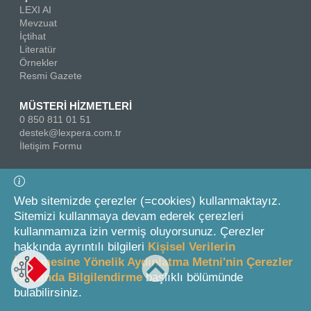
LEXI AI
Mevzuat
İçtihat
Literatür
Örnekler
Resmi Gazete
MÜSTERİ HİZMETLERİ
0 850 811 01 51
destek@lexpera.com.tr
İletişim Formu
Bizi Takip Edin
Web sitemizde çerezler (=cookies) kullanmaktayız.
Sitemizi kullanmaya devam ederek çerezleri
kullanmamıza izin vermiş oluyorsunuz. Çerezler
hakkında ayrıntılı bilgileri
Kişisel Verilerin
İşlenmesine Yönelik Aydınlatma Metni'nin Çerezler
Hakkında Bilgilendirme
başlıklı bölümünde
© 2026 On İki Levha Yayıncılık A.Ş.
bulabilirsiniz.