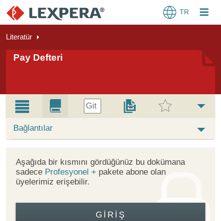
TR
Literatür
Pay Defteri
Git
Bağlantılar
Aşağıda bir kısmını gördüğünüz bu dokümana
sadece
Profesyonel +
pakete abone olan
üyelerimiz erişebilir.
GIRIŞ