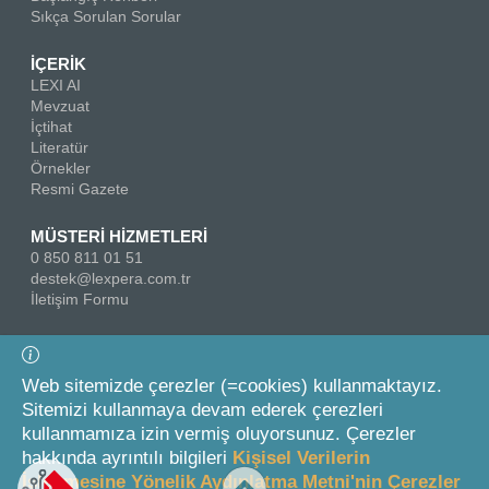
Sıkça Sorulan Sorular
İÇERİK
LEXI AI
Mevzuat
İçtihat
Literatür
Örnekler
Resmi Gazete
MÜSTERİ HİZMETLERİ
0 850 811 01 51
destek@lexpera.com.tr
İletişim Formu
Bizi Takip Edin
Web sitemizde çerezler (=cookies) kullanmaktayız.
Sitemizi kullanmaya devam ederek çerezleri
kullanmamıza izin vermiş oluyorsunuz. Çerezler
hakkında ayrıntılı bilgileri
Kişisel Verilerin
İşlenmesine Yönelik Aydınlatma Metni'nin Çerezler