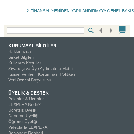
2.FİNANSAL YENİDEN YAPILANDIRMAYA GENEL BAKIŞ
Bottom Search Toolbar Highlight Text
KURUMSAL BİLGİLER
Hakkımızda
Şirket Bilgileri
Kullanım Koşulları
Ziyaretçi ve Üye Aydınlatma Metni
Kişisel Verilerin Korunması Politikası
Veri Öznesi Başvurusu
ÜYELİK & DESTEK
Paketler & Ücretler
LEXPERA Nedir?
Ücretsiz Üyelik
Deneme Üyeliği
Öğrenci Üyeliği
Videolarla LEXPERA
Başlangıç Rehberi