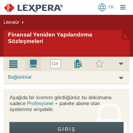
TR
Literatür
Finansal Yeniden Yapılandırma
Sözleşmeleri
Git
Bağlantılar
Aşağıda bir kısmını gördüğünüz bu dokümana
sadece
Profesyonel +
pakete abone olan
üyelerimiz erişebilir.
GIRIŞ