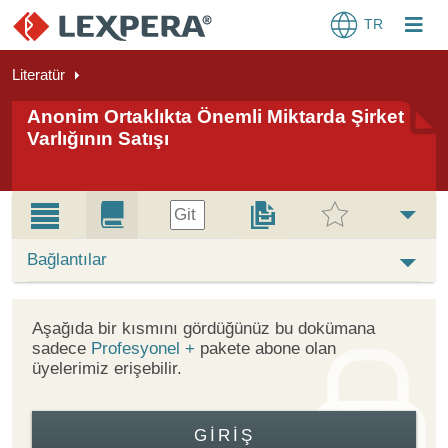
TR
Literatür
Anonim Ortaklıkta Önemli Miktarda Şirket
Varlığının Satışı
Git
Bağlantılar
Aşağıda bir kısmını gördüğünüz bu dokümana
sadece
Profesyonel +
pakete abone olan
üyelerimiz erişebilir.
GIRIŞ