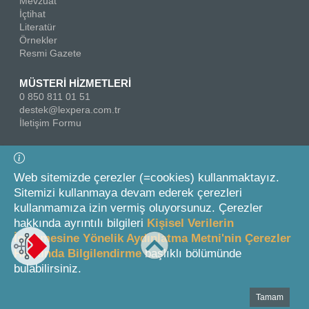
Mevzuat
İçtihat
Literatür
Örnekler
Resmi Gazete
MÜSTERİ HİZMETLERİ
0 850 811 01 51
destek@lexpera.com.tr
İletişim Formu
Bizi Takip Edin
Web sitemizde çerezler (=cookies) kullanmaktayız.
Sitemizi kullanmaya devam ederek çerezleri
kullanmamıza izin vermiş oluyorsunuz. Çerezler
hakkında ayrıntılı bilgileri
Kişisel Verilerin
İşlenmesine Yönelik Aydınlatma Metni'nin Çerezler
Hakkında Bilgilendirme
başlıklı bölümünde
© 2026 On İki Levha Yayıncılık A.Ş.
bulabilirsiniz.
Tamam