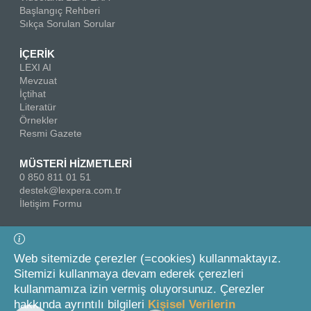
Başlangıç Rehberi
Sıkça Sorulan Sorular
İÇERİK
LEXI AI
Mevzuat
İçtihat
Literatür
Örnekler
Resmi Gazete
MÜSTERİ HİZMETLERİ
0 850 811 01 51
destek@lexpera.com.tr
İletişim Formu
Bizi Takip Edin
Web sitemizde çerezler (=cookies) kullanmaktayız.
Sitemizi kullanmaya devam ederek çerezleri
kullanmamıza izin vermiş oluyorsunuz. Çerezler
hakkında ayrıntılı bilgileri
Kişisel Verilerin