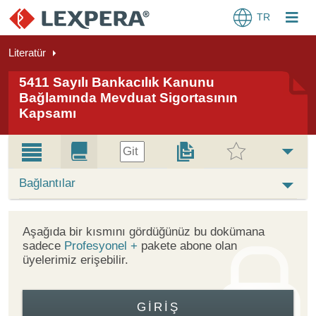
TR
Literatür
5411 Sayılı Bankacılık Kanunu
Bağlamında Mevduat Sigortasının
Kapsamı
Git
Bağlantılar
Aşağıda bir kısmını gördüğünüz bu dokümana
sadece
Profesyonel +
pakete abone olan
üyelerimiz erişebilir.
GIRIŞ