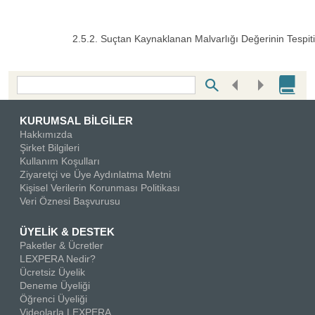
2.5.2. Suçtan Kaynaklanan Malvarlığı Değerinin Tespiti
Bottom Search Toolbar Highlight Text
KURUMSAL BİLGİLER
Hakkımızda
Şirket Bilgileri
Kullanım Koşulları
Ziyaretçi ve Üye Aydınlatma Metni
Kişisel Verilerin Korunması Politikası
Veri Öznesi Başvurusu
ÜYELİK & DESTEK
Paketler & Ücretler
LEXPERA Nedir?
Ücretsiz Üyelik
Deneme Üyeliği
Öğrenci Üyeliği
Videolarla LEXPERA