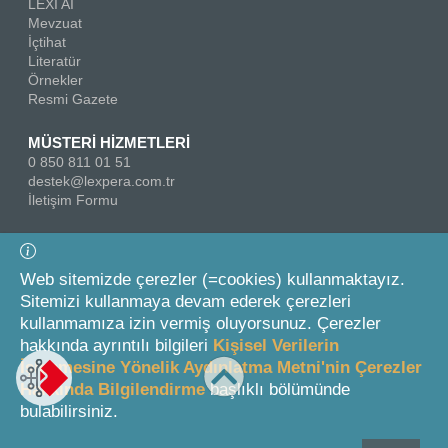
LEXI AI
Mevzuat
İçtihat
Literatür
Örnekler
Resmi Gazete
MÜSTERİ HİZMETLERİ
0 850 811 01 51
destek@lexpera.com.tr
İletişim Formu
Bizi Takip Edin
Web sitemizde çerezler (=cookies) kullanmaktayız.
Sitemizi kullanmaya devam ederek çerezleri
kullanmamıza izin vermiş oluyorsunuz. Çerezler
hakkında ayrıntılı bilgileri
Kişisel Verilerin
İşlenmesine Yönelik Aydınlatma Metni'nin Çerezler
Hakkında Bilgilendirme
başlıklı bölümünde
© 2026 On İki Levha Yayıncılık A.Ş.
bulabilirsiniz.