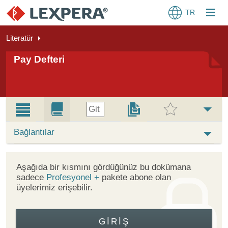
TR
Literatür
Pay Defteri
Git
Bağlantılar
Aşağıda bir kısmını gördüğünüz bu dokümana
sadece
Profesyonel +
pakete abone olan
üyelerimiz erişebilir.
GIRIŞ