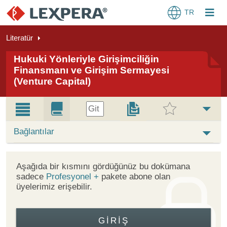
TR
Literatür
Hukuki Yönleriyle Girişimciliğin
Finansmanı ve Girişim Sermayesi
(Venture Capital)
Git
Bağlantılar
Aşağıda bir kısmını gördüğünüz bu dokümana
sadece
Profesyonel +
pakete abone olan
üyelerimiz erişebilir.
GIRIŞ