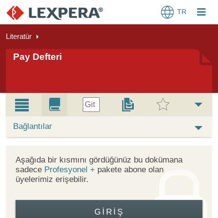
TR
Literatür
Pay Defteri
Git
Bağlantılar
Aşağıda bir kısmını gördüğünüz bu dokümana
sadece
Profesyonel +
pakete abone olan
üyelerimiz erişebilir.
GIRIŞ