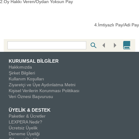
2.Oy Hakkı Veren/Oydan Yoksun Pay
4.İmtiyazlı Pay/Adi Pay
Bottom Search Toolbar Highlight Text
KURUMSAL BİLGİLER
Hakkımızda
Şirket Bilgileri
Kullanım Koşulları
Ziyaretçi ve Üye Aydınlatma Metni
Kişisel Verilerin Korunması Politikası
Veri Öznesi Başvurusu
ÜYELİK & DESTEK
Paketler & Ücretler
LEXPERA Nedir?
Ücretsiz Üyelik
Deneme Üyeliği