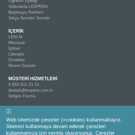
Öğrenci Üyeliği
Videolarla LEXPERA
Başlangıç Rehberi
Sıkça Sorulan Sorular
İÇERİK
LEXI AI
Mevzuat
İçtihat
Literatür
Örnekler
Resmi Gazete
MÜSTERİ HİZMETLERİ
0 850 811 01 51
destek@lexpera.com.tr
İletişim Formu
Bizi Takip Edin
Web sitemizde çerezler (=cookies) kullanmaktayız.
Sitemizi kullanmaya devam ederek çerezleri
kullanmamıza izin vermiş oluyorsunuz. Çerezler