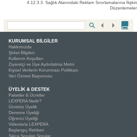
4.12.3.3. Sağlık Alanındaki Reklam Sınırlamalarına İlişkin
Düzenlemeler
Bottom Search Toolbar Highlight Text
KURUMSAL BİLGİLER
Hakkımızda
Şirket Bilgileri
Kullanım Koşulları
Ziyaretçi ve Üye Aydınlatma Metni
Kişisel Verilerin Korunması Politikası
Veri Öznesi Başvurusu
ÜYELİK & DESTEK
Paketler & Ücretler
LEXPERA Nedir?
Ücretsiz Üyelik
Deneme Üyeliği
Öğrenci Üyeliği
Videolarla LEXPERA
Başlangıç Rehberi
Sıkça Sorulan Sorular