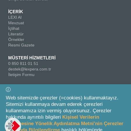
İÇERİK
LEXI AI
Mevzuat
İçtihat
Literatür
Örnekler
Resmi Gazete
MÜSTERİ HİZMETLERİ
0 850 811 01 51
destek@lexpera.com.tr
İletişim Formu
Bizi Takip Edin
Web sitemizde çerezler (=cookies) kullanmaktayız.
Sitemizi kullanmaya devam ederek çerezleri
kullanmamıza izin vermiş oluyorsunuz. Çerezler
hakkında ayrıntılı bilgileri
Kişisel Verilerin
İşlenmesine Yönelik Aydınlatma Metni'nin Çerezler
Hakkında Bilgilendirme
başlıklı bölümünde