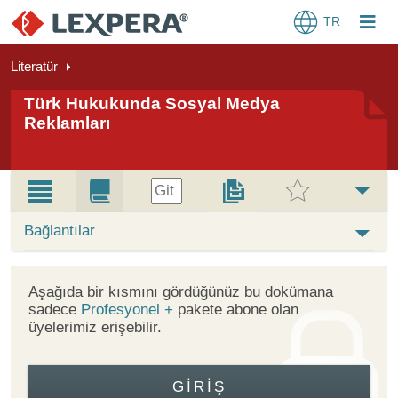
TR
Literatür
Türk Hukukunda Sosyal Medya
Reklamları
Git
Bağlantılar
Aşağıda bir kısmını gördüğünüz bu dokümana
sadece
Profesyonel +
pakete abone olan
üyelerimiz erişebilir.
GIRIŞ