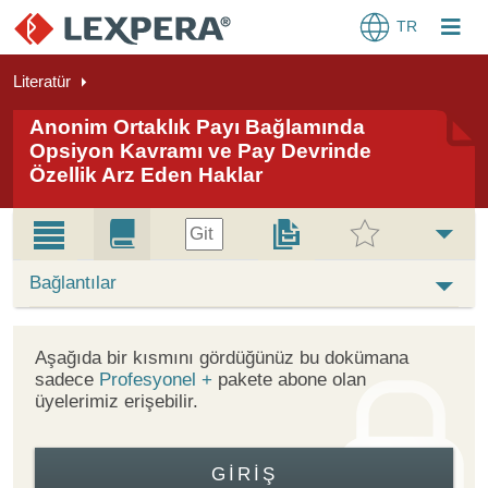
TR
Literatür
Anonim Ortaklık Payı Bağlamında
Opsiyon Kavramı ve Pay Devrinde
Özellik Arz Eden Haklar
Git
Bağlantılar
Aşağıda bir kısmını gördüğünüz bu dokümana
sadece
Profesyonel +
pakete abone olan
üyelerimiz erişebilir.
GIRIŞ