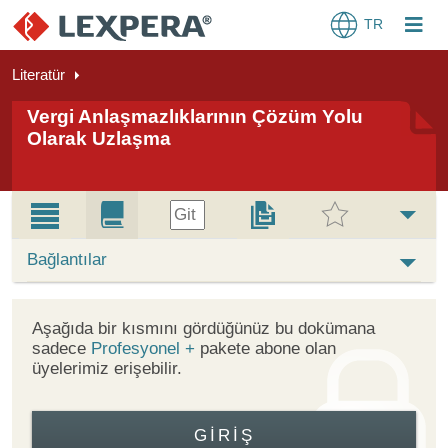
TR
Literatür
Vergi Anlaşmazlıklarının Çözüm Yolu
Olarak Uzlaşma
Git
Bağlantılar
Aşağıda bir kısmını gördüğünüz bu dokümana
sadece
Profesyonel +
pakete abone olan
üyelerimiz erişebilir.
GIRIŞ