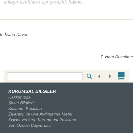
anlaşmazlıkların uyuşmazlık haline…
5. İzaha Davet
7. Hata Düzeltme
Bottom Search Toolbar Highlight Text
KURUMSAL BİLGİLER
Hakkımızda
Şirket Bilgileri
Kullanım Koşulları
Ziyaretçi ve Üye Aydınlatma Metni
Kişisel Verilerin Korunması Politikası
Veri Öznesi Başvurusu