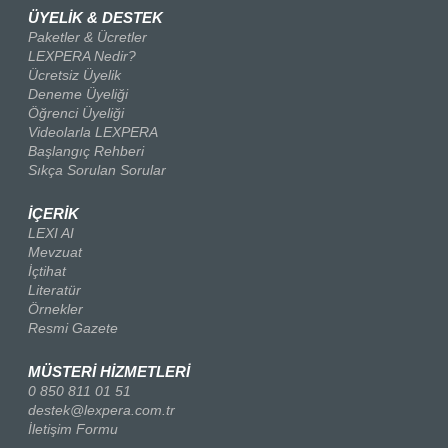
ÜYELİK & DESTEK
Paketler & Ücretler
LEXPERA Nedir?
Ücretsiz Üyelik
Deneme Üyeliği
Öğrenci Üyeliği
Videolarla LEXPERA
Başlangıç Rehberi
Sıkça Sorulan Sorular
İÇERİK
LEXI AI
Mevzuat
İçtihat
Literatür
Örnekler
Resmi Gazete
MÜSTERİ HİZMETLERİ
0 850 811 01 51
destek@lexpera.com.tr
İletişim Formu