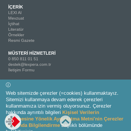
İÇERİK
LEXI AI
Mevzuat
İçtihat
Literatür
Örnekler
Resmi Gazete
MÜSTERİ HİZMETLERİ
0 850 811 01 51
destek@lexpera.com.tr
İletişim Formu
Bizi Takip Edin
Web sitemizde çerezler (=cookies) kullanmaktayız.
Sitemizi kullanmaya devam ederek çerezleri
kullanmamıza izin vermiş oluyorsunuz. Çerezler
hakkında ayrıntılı bilgileri
Kişisel Verilerin
İşlenmesine Yönelik Aydınlatma Metni'nin Çerezler
Hakkında Bilgilendirme
başlıklı bölümünde
© 2026 On İki Levha Yayıncılık A.Ş.