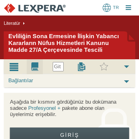
TR
Literatür
Evliliğin Sona Ermesine İlişkin Yabancı
Kararların Nüfus Hizmetleri Kanunu
Madde 27/A Çerçevesinde Tescili
Git
Bağlantılar
Aşağıda bir kısmını gördüğünüz bu dokümana
sadece
Profesyonel +
pakete abone olan
üyelerimiz erişebilir.
GIRIŞ