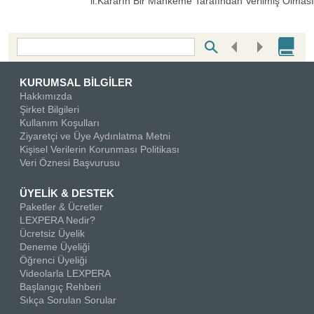
ii.Kararın Bir Mahkeme Tarafından Verilmiş Olması
Bottom Search Toolbar Highlight Text
KURUMSAL BİLGİLER
Hakkımızda
Şirket Bilgileri
Kullanım Koşulları
Ziyaretçi ve Üye Aydınlatma Metni
Kişisel Verilerin Korunması Politikası
Veri Öznesi Başvurusu
ÜYELİK & DESTEK
Paketler & Ücretler
LEXPERA Nedir?
Ücretsiz Üyelik
Deneme Üyeliği
Öğrenci Üyeliği
Videolarla LEXPERA
Başlangıç Rehberi
Sıkça Sorulan Sorular