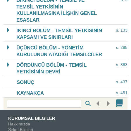
BİRİNCİ BÖLÜM - TEMSİL VE
TEMSİL YETKİSİNİN
KULLANILMASINA İLİŞKİN GENEL
ESASLAR
İKİNCİ BÖLÜM - TEMSİL YETKİSİNİN
s. 133
KAPSAMI VE SINIRLARI
ÜÇÜNCÜ BÖLÜM - YÖNETİM
s. 295
KURULUNUN ATADIĞI TEMSİLCİLER
DÖRDÜNCÜ BÖLÜM - TEMSİL
s. 383
YETKİSİNİN DEVRİ
SONUÇ
s. 437
KAYNAKÇA
s. 451
Bottom Search Toolbar Highlight Text
KURUMSAL BİLGİLER
Hakkımızda
Şirket Bilgileri