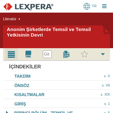
TR
Literatür
Anonim Şirketlerde Temsil ve Temsil
Yetkisinin Devri
Git
İÇINDEKILER
TAKDİM
s. V
ÖNSÖZ
s. VII
KISALTMALAR
s. XIX
GİRİŞ
s. 1
s. 5