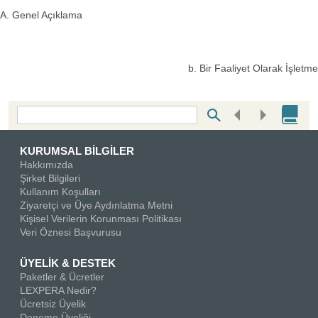
A. Genel Açıklama
b. Bir Faaliyet Olarak İşletme
Bottom Search Toolbar Highlight Text
KURUMSAL BİLGİLER
Hakkımızda
Şirket Bilgileri
Kullanım Koşulları
Ziyaretçi ve Üye Aydınlatma Metni
Kişisel Verilerin Korunması Politikası
Veri Öznesi Başvurusu
ÜYELİK & DESTEK
Paketler & Ücretler
LEXPERA Nedir?
Ücretsiz Üyelik
Deneme Üyeliği