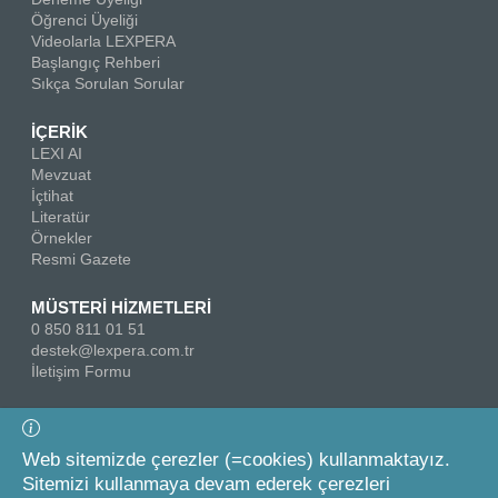
Öğrenci Üyeliği
Videolarla LEXPERA
Başlangıç Rehberi
Sıkça Sorulan Sorular
İÇERİK
LEXI AI
Mevzuat
İçtihat
Literatür
Örnekler
Resmi Gazete
MÜSTERİ HİZMETLERİ
0 850 811 01 51
destek@lexpera.com.tr
İletişim Formu
Bizi Takip Edin
Web sitemizde çerezler (=cookies) kullanmaktayız.
Sitemizi kullanmaya devam ederek çerezleri