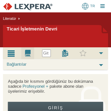
TR
Literatür
Ticari İşletmenin Devri
Git
Bağlantılar
Aşağıda bir kısmını gördüğünüz bu dokümana
sadece
Profesyonel +
pakete abone olan
üyelerimiz erişebilir.
GIRIŞ